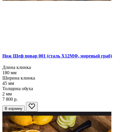
Нож Шеф повар 001
(сталь Х12МФ, мореный граб)
Длина клинка
180
мм
Ширина клинка
45
мм
Толщина обуха
2
мм
7 800 р.
В корзину