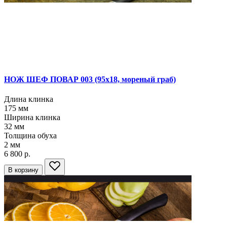
НОЖ ШЕФ ПОВАР 003
(95х18, мореный граб)
Длина клинка
175
мм
Ширина клинка
32
мм
Толщина обуха
2
мм
6 800 р.
В корзину