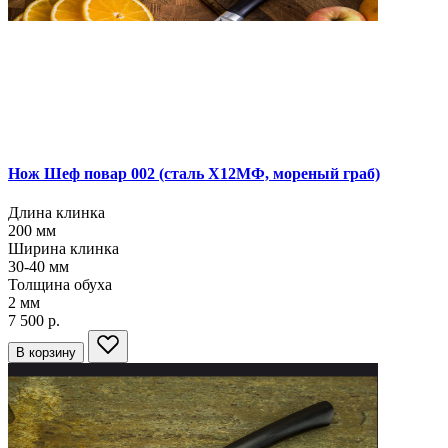
Нож Шеф повар 002
(сталь Х12МФ, мореный граб)
Длина клинка
200
мм
Ширина клинка
30-40
мм
Толщина обуха
2
мм
7 500 р.
В корзину