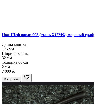
Нож Шеф повар 003
(сталь Х12МФ, мореный граб)
Длина клинка
175
мм
Ширина клинка
32
мм
Толщина обуха
2
мм
7 000 р.
В корзину