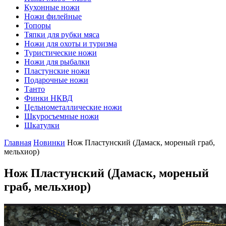
Кухонные ножи
Ножи филейные
Топоры
Тяпки для рубки мяса
Ножи для охоты и туризма
Туристические ножи
Ножи для рыбалки
Пластунские ножи
Подарочные ножи
Танто
Финки НКВД
Цельнометаллические ножи
Шкуросъемные ножи
Шкатулки
Главная
Новинки
Нож Пластунский (Дамаск, мореный граб,
мельхиор)
Нож Пластунский
(Дамаск, мореный
граб, мельхиор)