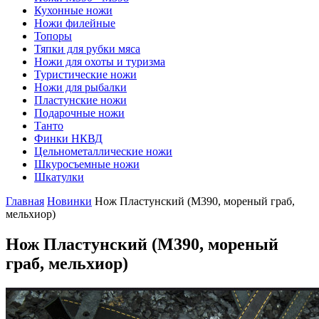
Кухонные ножи
Ножи филейные
Топоры
Тяпки для рубки мяса
Ножи для охоты и туризма
Туристические ножи
Ножи для рыбалки
Пластунские ножи
Подарочные ножи
Танто
Финки НКВД
Цельнометаллические ножи
Шкуросъемные ножи
Шкатулки
Главная
Новинки
Нож Пластунский (М390, мореный граб,
мельхиор)
Нож Пластунский
(М390, мореный
граб, мельхиор)