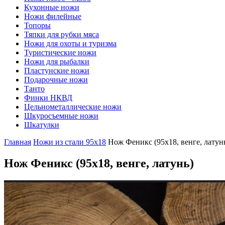
Кухонные ножи
Ножи филейные
Топоры
Тяпки для рубки мяса
Ножи для охоты и туризма
Туристические ножи
Ножи для рыбалки
Пластунские ножи
Подарочные ножи
Танто
Финки НКВД
Цельнометаллические ножи
Шкуросъемные ножи
Шкатулки
Главная
Ножи из стали 95х18
Нож Феникс (95х18, венге, латун
Нож Феникс
(95х18, венге, латунь)