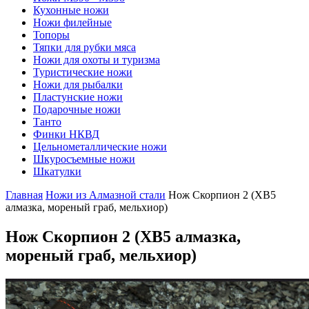
Кухонные ножи
Ножи филейные
Топоры
Тяпки для рубки мяса
Ножи для охоты и туризма
Туристические ножи
Ножи для рыбалки
Пластунские ножи
Подарочные ножи
Танто
Финки НКВД
Цельнометаллические ножи
Шкуросъемные ножи
Шкатулки
Главная
Ножи из Алмазной стали
Нож Скорпион 2 (ХВ5
алмазка, мореный граб, мельхиор)
Нож Скорпион 2
(ХВ5 алмазка,
мореный граб, мельхиор)