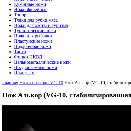
Кухонные ножи
Ножи филейные
Топоры
Тяпки для рубки мяса
Ножи для охоты и туризма
Туристические ножи
Ножи для рыбалки
Пластунские ножи
Подарочные ножи
Танто
Финки НКВД
Цельнометаллические ножи
Шкуросъемные ножи
Шкатулки
Главная
Ножи из стали VG-10
Нож Алькор (VG-10, стабилизиро
Нож Алькор
(VG-10, стабилизированная