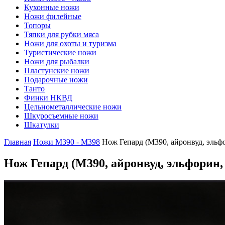
Кухонные ножи
Ножи филейные
Топоры
Тяпки для рубки мяса
Ножи для охоты и туризма
Туристические ножи
Ножи для рыбалки
Пластунские ножи
Подарочные ножи
Танто
Финки НКВД
Цельнометаллические ножи
Шкуросъемные ножи
Шкатулки
Главная
Ножи М390 - М398
Нож Гепард (М390, айронвуд, эльф
Нож Гепард
(М390, айронвуд, эльфорин,