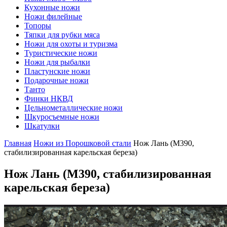
Кухонные ножи
Ножи филейные
Топоры
Тяпки для рубки мяса
Ножи для охоты и туризма
Туристические ножи
Ножи для рыбалки
Пластунские ножи
Подарочные ножи
Танто
Финки НКВД
Цельнометаллические ножи
Шкуросъемные ножи
Шкатулки
Главная
Ножи из Порошковой стали
Нож Лань (М390,
стабилизированная карельская береза)
Нож Лань
(М390, стабилизированная
карельская береза)