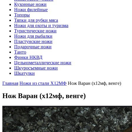
Кухонные ножи
Ножи филейные
Топоры
Тяпки для рубки мяса
Ножи для охоты и туризма
Туристические ножи
Ножи для рыбалки
Пластунские ножи
Подарочные ножи
Танто
Финки НКВД
Цельнометаллические ножи
Шкуросъемные ножи
Шкатулки
Главная
Ножи из стали Х12МФ
Нож Варан (х12мф, венге)
Нож Варан
(х12мф, венге)