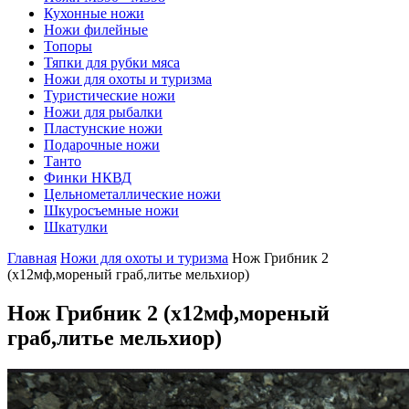
Кухонные ножи
Ножи филейные
Топоры
Тяпки для рубки мяса
Ножи для охоты и туризма
Туристические ножи
Ножи для рыбалки
Пластунские ножи
Подарочные ножи
Танто
Финки НКВД
Цельнометаллические ножи
Шкуросъемные ножи
Шкатулки
Главная
Ножи для охоты и туризма
Нож Грибник 2
(х12мф,мореный граб,литье мельхиор)
Нож Грибник 2
(х12мф,мореный
граб,литье мельхиор)