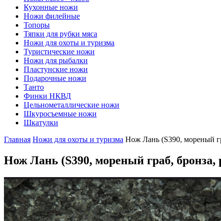
Кухонные ножи
Ножи филейные
Топоры
Тяпки для рубки мяса
Ножи для охоты и туризма
Туристические ножи
Ножи для рыбалки
Пластунские ножи
Подарочные ножи
Танто
Финки НКВД
Цельнометаллические ножи
Шкуросъемные ножи
Шкатулки
Главная
Ножи для охоты и туризма
Нож Лань (S390, мореный гр
Нож Лань
(S390, мореный граб, бронза, 