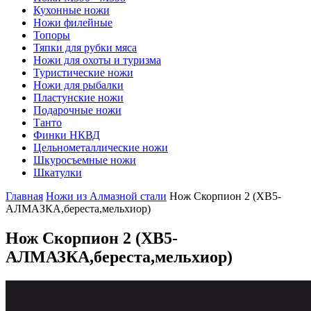
Кухонные ножи
Ножи филейные
Топоры
Тяпки для рубки мяса
Ножи для охоты и туризма
Туристические ножи
Ножи для рыбалки
Пластунские ножи
Подарочные ножи
Танто
Финки НКВД
Цельнометаллические ножи
Шкуросъемные ножи
Шкатулки
Главная
Ножи из Алмазной стали
Нож Скорпион 2 (ХВ5-
АЛМАЗКА,береста,мельхиор)
Нож Скорпион 2
(ХВ5-
АЛМАЗКА,береста,мельхиор)