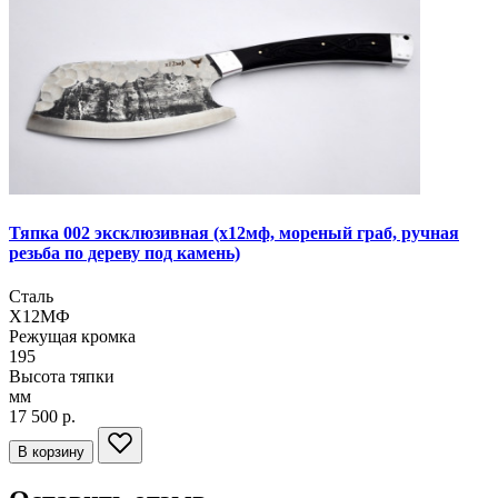
Тяпка 002 эксклюзивная
(х12мф, мореный граб, ручная
резьба по дереву под камень)
Сталь
Х12МФ
Режущая кромка
195
Высота тяпки
мм
17 500 р.
В корзину